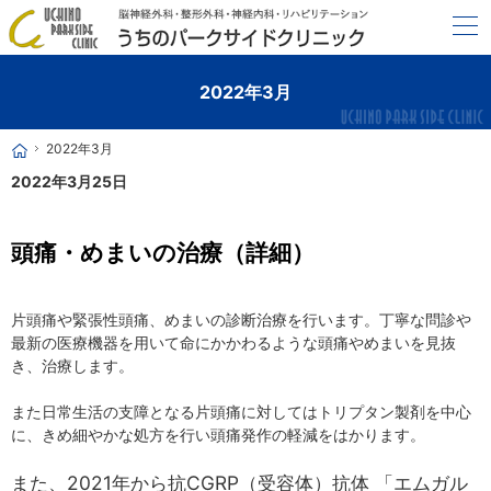
最新の医療機器と20年以上の臨床経験で病気の早期発見に努めます。
横浜市洋光台の脳神経外科・デイケア・リハビリならうちのパークサイドクリニック
2022年3月
2022年3月
ホーム
2022年3月25日
頭痛・めまいの治療（詳細）
片頭痛や緊張性頭痛、めまいの診断治療を行います。丁寧な問診や
最新の医療機器を用いて命にかかわるような頭痛やめまいを見抜
き、治療します。
また日常生活の支障となる片頭痛に対してはトリプタン製剤を中心
に、きめ細やかな処方を行い頭痛発作の軽減をはかります。
また、2021年から抗CGRP（受容体）抗体 「エムガル