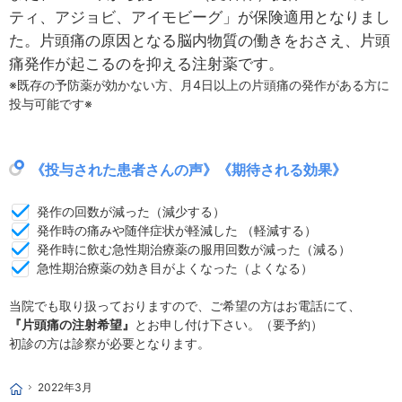
ティ、アジョビ、アイモビーグ」が保険適用となりまし
た。片頭痛の原因となる脳内物質の働きをおさえ、片頭
痛発作が起こるのを抑える注射薬です。
※既存の予防薬が効かない方、月4日以上の片頭痛の発作がある方に
投与可能です※
《投与された患者さんの声》《期待される効果》
発作の回数が減った（減少する）
発作時の痛みや随伴症状が軽減した （軽減する）
発作時に飲む急性期治療薬の服用回数が減った（減る）
急性期治療薬の効き目がよくなった（よくなる）
当院でも取り扱っておりますので、ご希望の方はお電話にて、
『片頭痛の注射希望』
とお申し付け下さい。（要予約）
初診の方は診察が必要となります。
2022年3月
ホーム